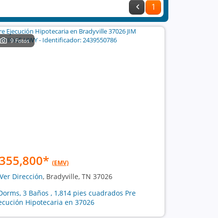
1
9 Fotos
355,800
*
(EMV)
Ver Dirección
, Bradyville, TN 37026
Dorms, 3 Baños , 1,814 pies cuadrados Pre
ecución Hipotecaria en 37026