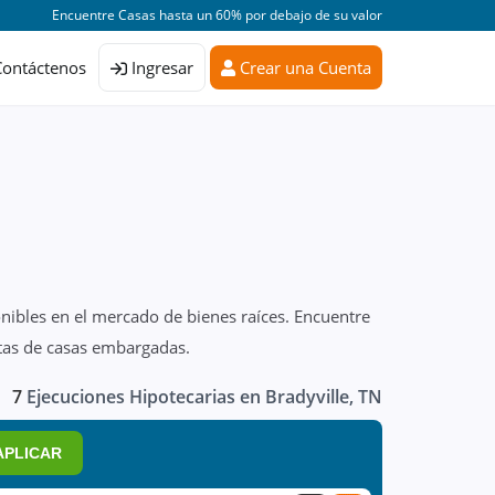
Encuentre Casas hasta un 60% por debajo de su valor
Contáctenos
Ingresar
Crear una Cuenta
onibles en el mercado de bienes raíces. Encuentre
stas de casas embargadas.
7
Ejecuciones Hipotecarias en Bradyville, TN
APLICAR