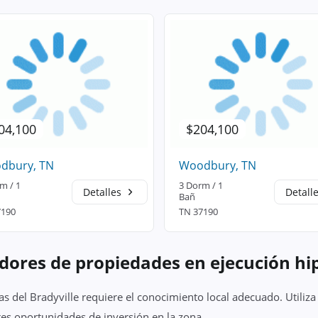
04,100
$204,100
dbury, TN
Woodbury, TN
m / 1
3 Dorm / 1
Detalles
Detall
Bañ
7190
TN 37190
dores de propiedades en ejecución hi
s del Bradyville requiere el conocimiento local adecuado. Utiliza
es oportunidades de inversión en la zona.