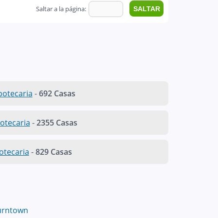
Saltar a la página:
ipotecaria
-
692 Casas
otecaria
-
2355 Casas
otecaria
-
829 Casas
urntown