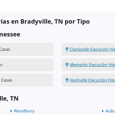
ias en Bradyville, TN por Tipo
nnessee
Casas
Clarksville Ejecución H
as
Memphis Ejecución Hip
 Casas
Nashville Ejecución Hip
le, TN
Woodbury
Aub