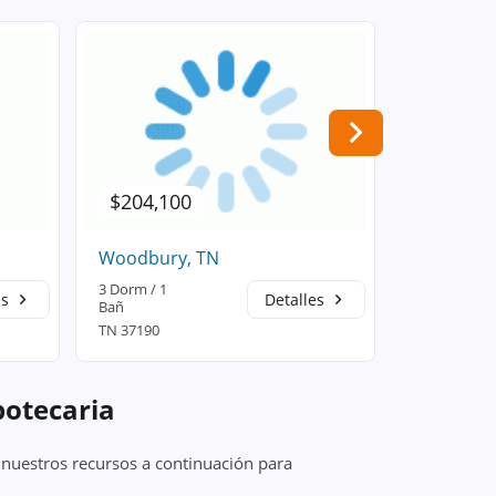
$204,100
$204,1
Woodbury, TN
Woodbury
3 Dorm / 1
3 Dorm / 1
es
Detalles
Bañ
Bañ
TN 37190
TN 37190
potecaria
 nuestros recursos a continuación para