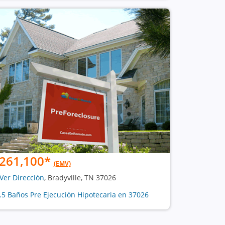
261,100
*
(EMV)
Ver Dirección
, Bradyville, TN 37026
1.5 Baños Pre Ejecución Hipotecaria en 37026