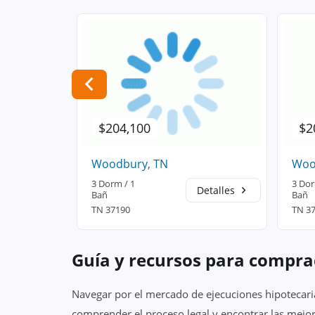
$204,100
$2
Woodbury, TN
Woo
3 Dorm / 1
3 Dor
Detalles
Detalles
Bañ
Bañ
TN 37190
TN 3
Guía y recursos para compra
Navegar por el mercado de ejecuciones hipotecaria
comprender el proceso legal y encontrar las mejor