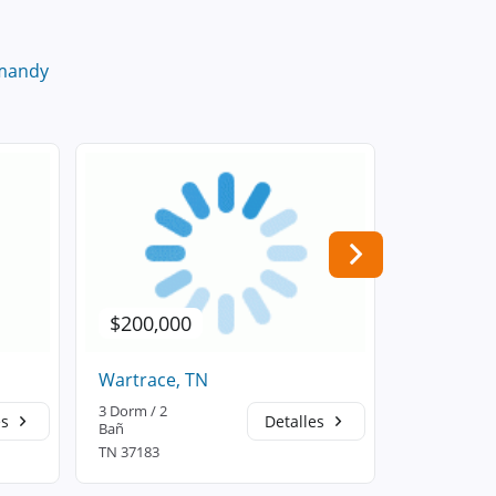
mandy
$200,000
$270,0
Wartrace, TN
Normandy
3 Dorm / 2
3 Dorm / 3
es
Detalles
Bañ
Bañ
TN 37183
TN 37360