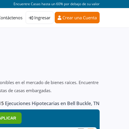
Encuentre Casas hasta un 60% por debajo de su valor
Contáctenos
Ingresar
Crear una Cuenta
ponibles en el mercado de bienes raíces. Encuentre
istas de casas embargadas.
15
Ejecuciones Hipotecarias en Bell Buckle, TN
APLICAR