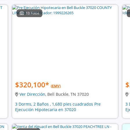
10 Fotos
$320,100
*
$
(EMV)
Ver Dirección
, Bell Buckle, TN 37020
3 Dorms, 2 Baños , 1,680 pies cuadrados Pre
3 
Ejecución Hipotecaria en 37020
Ej