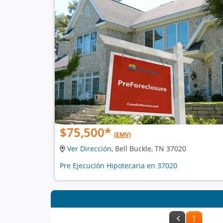
$75,500
*
(EMV)
Ver Dirección
, Bell Buckle, TN 37020
Pre Ejecución Hipotecaria en 37020
1