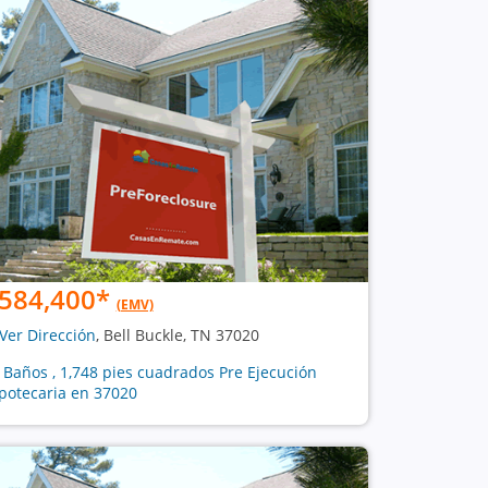
584,400
*
(EMV)
Ver Dirección
, Bell Buckle, TN 37020
2 Baños , 1,748 pies cuadrados Pre Ejecución
potecaria en 37020