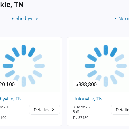
kle, TN
Shelbyville
Nor
20,100
$388,800
byville, TN
Unionville, TN
m / 1
3 Dorm / 2
Detalles
Detall
Bañ
7160
TN 37180