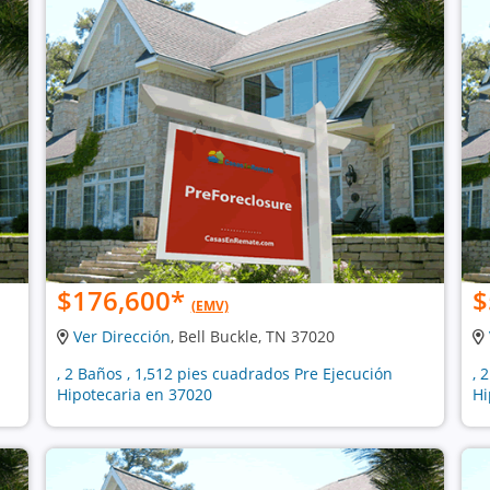
$176,600
*
$
(EMV)
Ver Dirección
, Bell Buckle, TN 37020
, 2 Baños , 1,512 pies cuadrados Pre Ejecución
, 
Hipotecaria en 37020
Hi