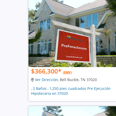
$366,300
*
(EMV)
Ver Dirección
, Bell Buckle, TN 37020
, 2 Baños , 1,250 pies cuadrados Pre Ejecución
Hipotecaria en 37020