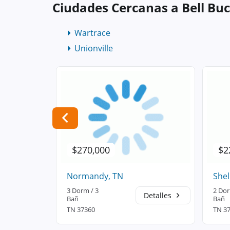
Ciudades Cercanas a Bell Buc
Wartrace
Unionville
$270,000
$2
Normandy, TN
Shel
3 Dorm / 3
2 Dor
Detalles
Detalles
Bañ
Bañ
TN 37360
TN 3