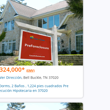
324,000
*
(EMV)
Ver Dirección
, Bell Buckle, TN 37020
Dorms, 2 Baños , 1,224 pies cuadrados Pre
ecución Hipotecaria en 37020