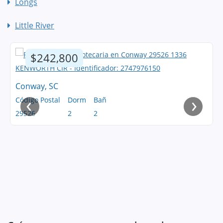
Longs
Little River
$242,800
Conway, SC
‹
›
Código Postal
Dorm
Bañ
29526
2
2