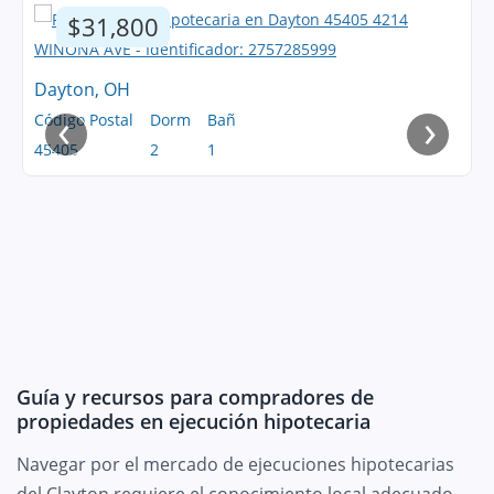
$31,800
Dayton, OH
‹
›
Código Postal
Dorm
Bañ
45405
2
1
Guía y recursos para compradores de
propiedades en ejecución hipotecaria
Navegar por el mercado de ejecuciones hipotecarias
del Clayton requiere el conocimiento local adecuado.