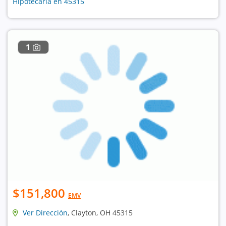
Hipotecaria en 45315
1
$151,800
EMV
Ver Dirección
, Clayton, OH 45315