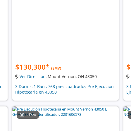
$130,300
*
$
(EMV)
Ver Dirección
, Mount Vernon, OH 43050
ón
3 Dorms, 1 Bañ , 768 pies cuadrados Pre Ejecución
3 
Hipotecaria en 43050
Ej
1 Foto