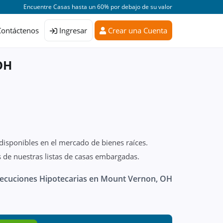
Encuentre Casas hasta un 60% por debajo de su valor
Contáctenos
Ingresar
Crear una Cuenta
OH
disponibles en el mercado de bienes raíces.
 de nuestras listas de casas embargadas.
ecuciones Hipotecarias en Mount Vernon, OH