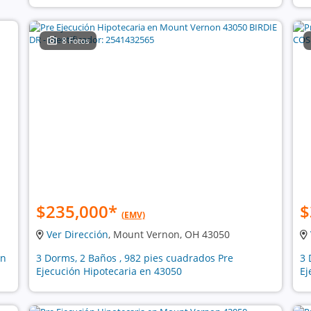
8 Fotos
$235,000
*
$
(EMV)
Ver Dirección
, Mount Vernon, OH 43050
ón
3 Dorms, 2 Baños , 982 pies cuadrados Pre
3 
Ejecución Hipotecaria en 43050
Ej