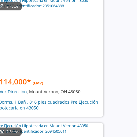
3 Fotos
114,000
*
(EMV)
Ver Dirección
, Mount Vernon, OH 43050
Dorms, 1 Bañ , 816 pies cuadrados Pre Ejecución
potecaria en 43050
7 Fotos