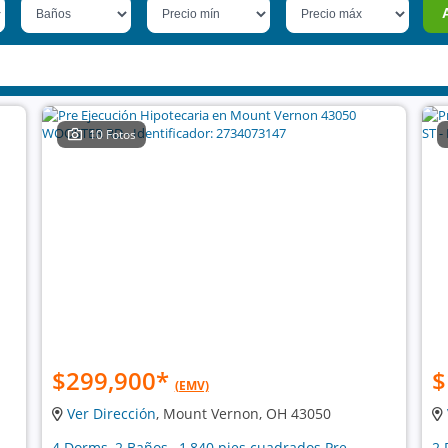
10 Fotos
$299,900
*
$
(EMV)
Ver Dirección
, Mount Vernon, OH 43050
4 Dorms, 2 Baños , 1,840 pies cuadrados Pre
2 