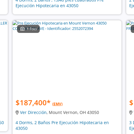
Ejecución Hipotecaria en 43050
Ej
1 Foto
$187,400
*
$
(EMV)
Ver Dirección
, Mount Vernon, OH 43050
50
4 Dorms, 2 Baños Pre Ejecución Hipotecaria en
3 
43050
Ej