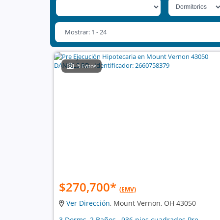
Mostrar: 1 - 24
5 Fotos
$270,700
*
(EMV)
Ver Dirección
, Mount Vernon, OH 43050
3 Dorms, 2 Baños , 936 pies cuadrados Pre