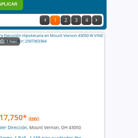
APLICAR
1
2
3
4
1 Foto
17,750
*
(EMV)
Ver Dirección
, Mount Vernon, OH 43050
Dorms, 1 Bañ , 1,188 pies cuadrados Pre