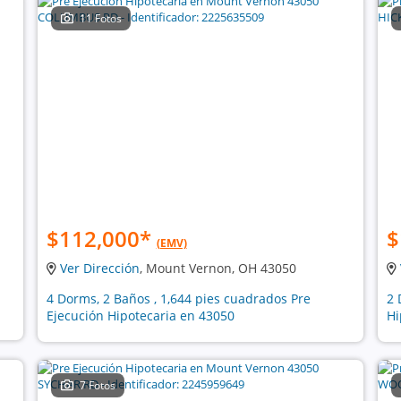
11 Fotos
$112,000
*
$
(EMV)
Ver Dirección
, Mount Vernon, OH 43050
4 Dorms, 2 Baños , 1,644 pies cuadrados Pre
2 
Ejecución Hipotecaria en 43050
Hi
7 Fotos