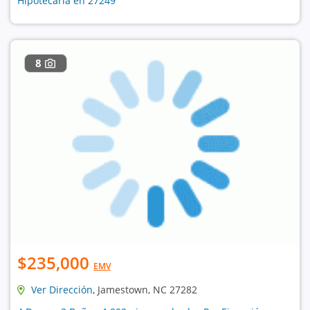
Hipotecaria en 27249
8
$235,000
EMV
Ver Dirección
, Jamestown, NC 27282