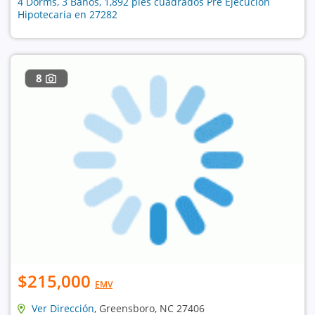
4 Dorms, 3 Baños, 1,892 pies cuadrados Pre Ejecución
Hipotecaria en 27282
8
$215,000
EMV
Ver Dirección
, Greensboro, NC 27406