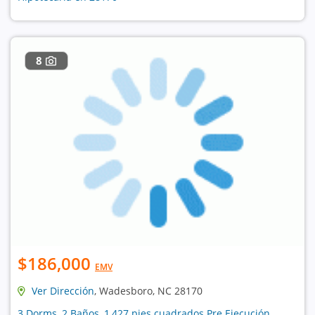
8
$186,000
EMV
Ver Dirección
, Wadesboro, NC 28170
3 Dorms, 2 Baños, 1,427 pies cuadrados Pre Ejecución