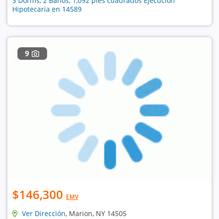
3 Dorms, 2 Baños, 1,092 pies cuadrados Ejecución
Hipotecaria en 14589
9
$146,300
EMV
Ver Dirección
, Marion, NY 14505