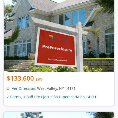
$133,600
EMV
Ver Dirección
, West Valley, NY 14171
2 Dorms, 1 Bañ Pre Ejecución Hipotecaria en 14171