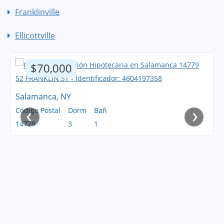
Franklinville
Ellicottville
$70,000
Salamanca, NY
‹
›
Código Postal
Dorm
Bañ
14779
3
1