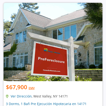
$67,900
EMV
Ver Dirección
, West Valley, NY 14171
3 Dorms, 1 Bañ Pre Ejecución Hipotecaria en 14171