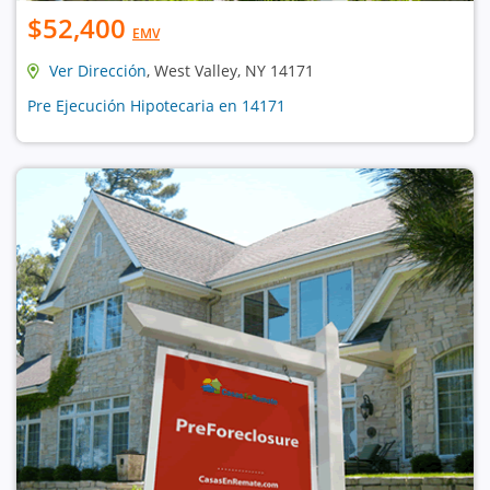
$52,400
EMV
Ver Dirección
, West Valley, NY 14171
Pre Ejecución Hipotecaria en 14171