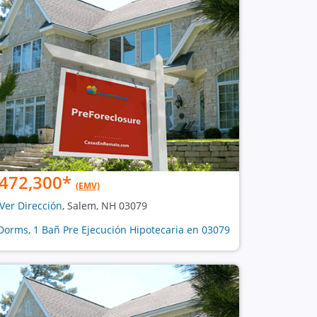
472,300
*
(EMV)
Ver Dirección
, Salem, NH 03079
Dorms, 1 Bañ Pre Ejecución Hipotecaria en 03079