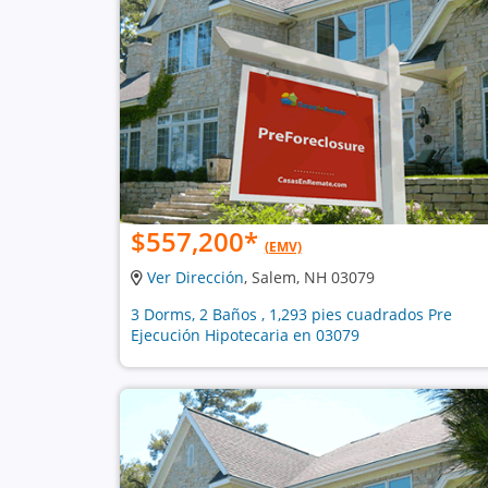
$557,200
*
(EMV)
Ver Dirección
, Salem, NH 03079
3 Dorms, 2 Baños , 1,293 pies cuadrados Pre
Ejecución Hipotecaria en 03079