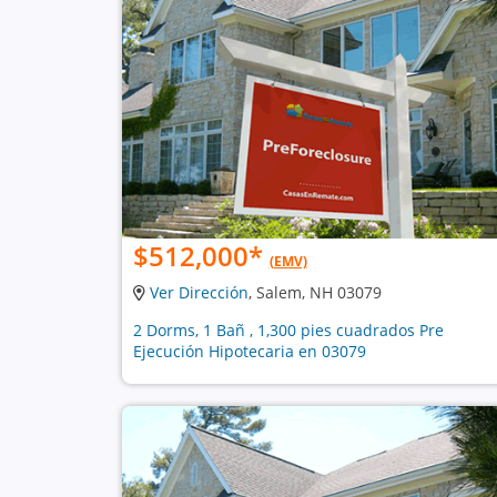
$512,000
*
(EMV)
Ver Dirección
, Salem, NH 03079
2 Dorms, 1 Bañ , 1,300 pies cuadrados Pre
Ejecución Hipotecaria en 03079