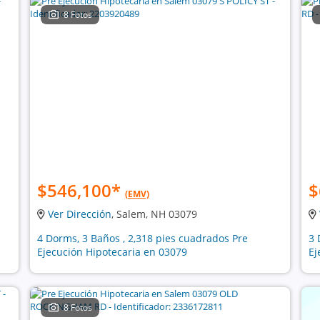
8 Fotos
$546,100
*
$
(EMV)
Ver Dirección
, Salem, NH 03079
4 Dorms, 3 Baños , 2,318 pies cuadrados Pre
3 
Ejecución Hipotecaria en 03079
Ej
8 Fotos