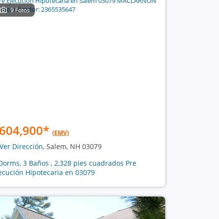
9 Fotos
604,900
*
(EMV)
Ver Dirección
, Salem, NH 03079
Dorms, 3 Baños , 2,328 pies cuadrados Pre
ecución Hipotecaria en 03079