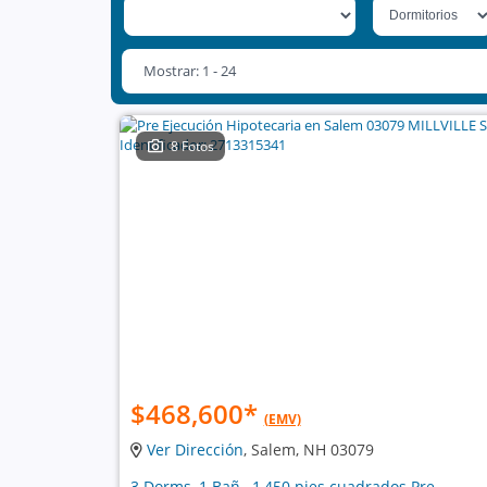
Mostrar: 1 - 24
8 Fotos
$468,600
*
(EMV)
Ver Dirección
, Salem, NH 03079
3 Dorms, 1 Bañ , 1,450 pies cuadrados Pre