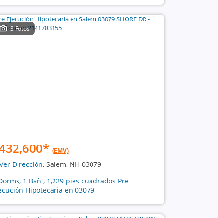
3 Fotos
432,600
*
(EMV)
Ver Dirección
, Salem, NH 03079
Dorms, 1 Bañ , 1,229 pies cuadrados Pre
ecución Hipotecaria en 03079