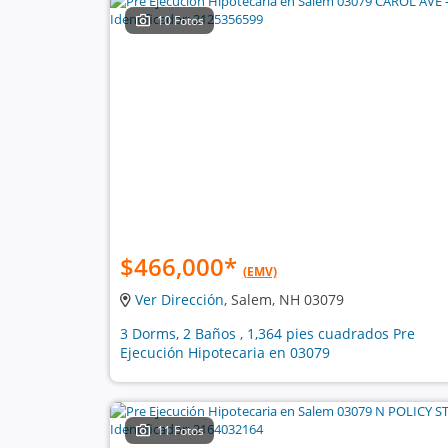
10 Fotos
$466,000
*
(EMV)
Ver Dirección
, Salem, NH 03079
3 Dorms, 2 Baños , 1,364 pies cuadrados Pre
Ejecución Hipotecaria en 03079
11 Fotos