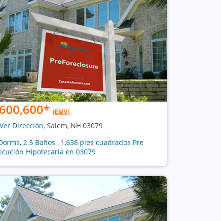
600,600
*
(EMV)
Ver Dirección
, Salem, NH 03079
Dorms, 2.5 Baños , 1,638 pies cuadrados Pre
ecución Hipotecaria en 03079