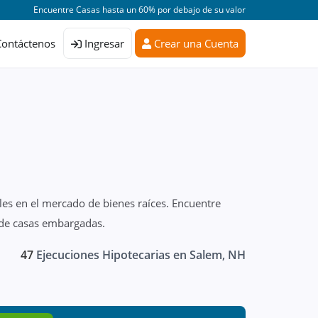
Encuentre Casas hasta un 60% por debajo de su valor
Contáctenos
Ingresar
Crear una Cuenta
les en el mercado de bienes raíces. Encuentre
 de casas embargadas.
47
Ejecuciones Hipotecarias en Salem, NH