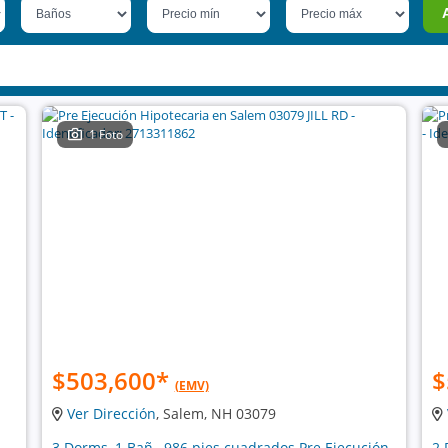
1 Foto
$503,600
*
$
(EMV)
Ver Dirección
, Salem, NH 03079
3 Dorms, 1 Bañ , 986 pies cuadrados Pre Ejecución
2 