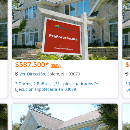
$587,500
*
$
(EMV)
Ver Dirección
, Salem, NH 03079
3 Dorms, 2 Baños , 1,311 pies cuadrados Pre
3 
Ejecución Hipotecaria en 03079
Ej