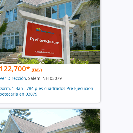
122,700
*
(EMV)
Ver Dirección
, Salem, NH 03079
Dorm, 1 Bañ , 784 pies cuadrados Pre Ejecución
potecaria en 03079