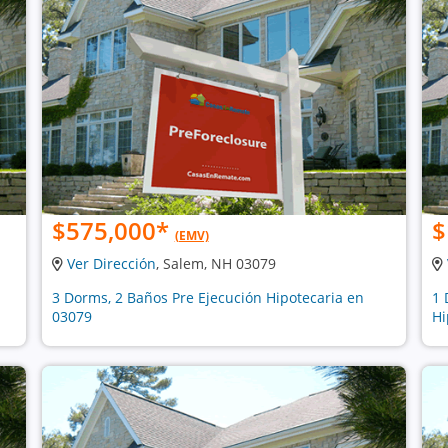
$575,000
*
$
(EMV)
Ver Dirección
, Salem, NH 03079
3 Dorms, 2 Baños Pre Ejecución Hipotecaria en
1 
03079
Hi