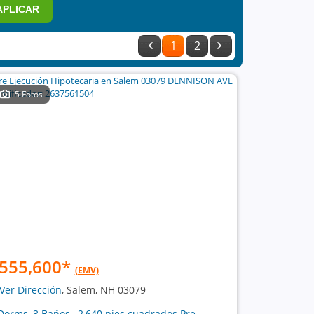
APLICAR
1
2
5 Fotos
555,600
*
(EMV)
Ver Dirección
, Salem, NH 03079
Dorms, 3 Baños , 2,640 pies cuadrados Pre