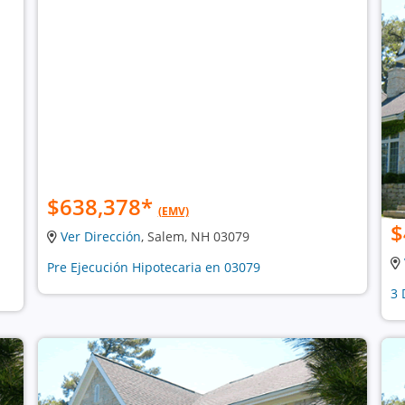
$638,378
*
(EMV)
$
Ver Dirección
, Salem, NH 03079
Pre Ejecución Hipotecaria en 03079
3 