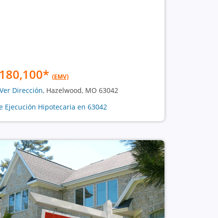
180,100
*
(EMV)
Ver Dirección
, Hazelwood, MO 63042
e Ejecución Hipotecaria en 63042