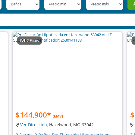
2 Fotos
$144,900
*
$
(EMV)
Ver Dirección
, Hazelwood, MO 63042
3 Dorms, 2 Baños Pre Ejecución Hipotecaria en
3 