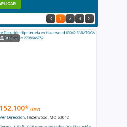
APLICAR
1
2
3
8 Fotos
152,100
*
(EMV)
Ver Dirección
, Hazelwood, MO 63042
Dorms, 1 Bañ , 988 pies cuadrados Pre Ejecución