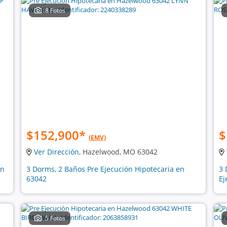
8 Fotos
$152,900
*
$
(EMV)
Ver Dirección
, Hazelwood, MO 63042
ón
3 Dorms, 2 Baños Pre Ejecución Hipotecaria en
3 
63042
Ej
5 Fotos