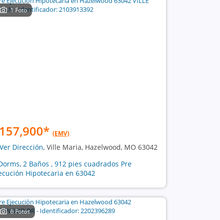
1 Foto
157,900
*
(EMV)
Ver Dirección
, Ville Maria, Hazelwood, MO 63042
Dorms, 2 Baños , 912 pies cuadrados Pre
ecución Hipotecaria en 63042
6 Fotos