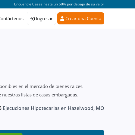
Encuentre Casas hasta un 60% por debajo de su valor
Contáctenos
Ingresar
Crear una Cuenta
ponibles en el mercado de bienes raíces.
 nuestras listas de casas embargadas.
5
Ejecuciones Hipotecarias en Hazelwood, MO