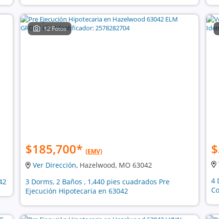
12 Fotos
$185,700
*
$
(EMV)
Ver Dirección
, Hazelwood, MO 63042
4 
42
3 Dorms, 2 Baños , 1,440 pies cuadrados Pre
Co
Ejecución Hipotecaria en 63042