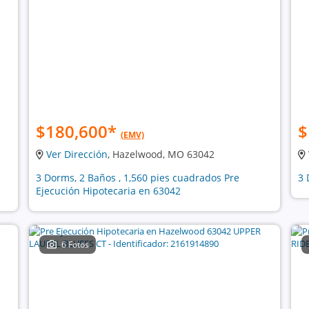
$180,600
*
$
(EMV)
Ver Dirección
, Hazelwood, MO 63042
3 Dorms, 2 Baños , 1,560 pies cuadrados Pre
3 
Ejecución Hipotecaria en 63042
6 Fotos