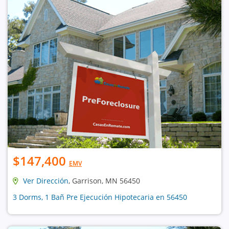
$147,400
EMV
Ver Dirección
, Garrison, MN 56450
3 Dorms, 1 Bañ Pre Ejecución Hipotecaria en 56450