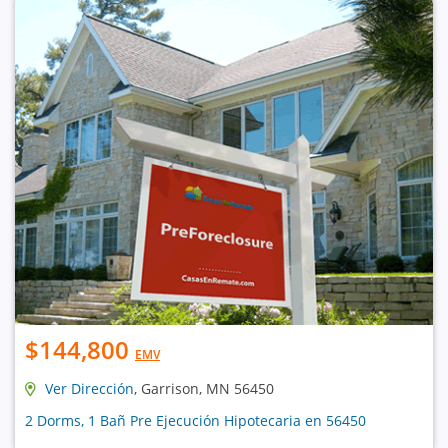
$144,800
EMV
Ver Dirección
, Garrison, MN 56450
2 Dorms, 1 Bañ Pre Ejecución Hipotecaria en 56450