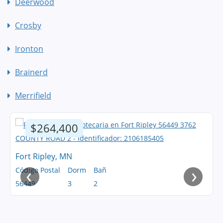
Deerwood
Crosby
Ironton
Brainerd
Merrifield
$264,400
Fort Ripley, MN
‹
›
Código Postal
Dorm
Bañ
56449
3
2