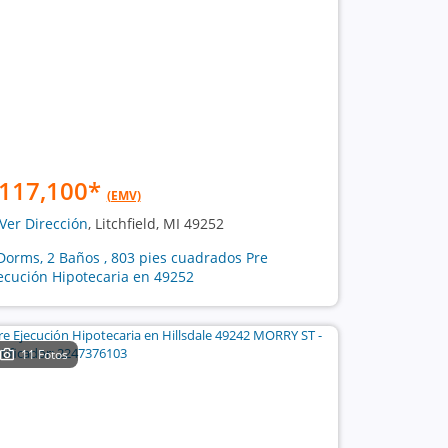
117,100
*
(EMV)
Ver Dirección
, Litchfield, MI 49252
Dorms, 2 Baños , 803 pies cuadrados Pre
ecución Hipotecaria en 49252
11 Fotos