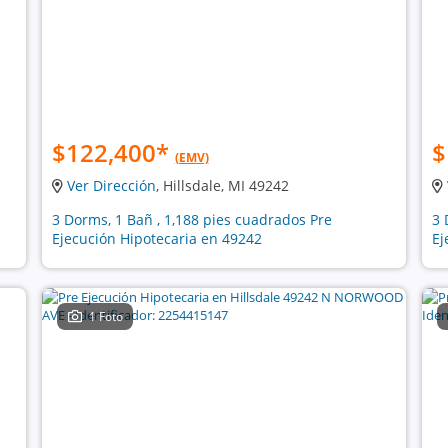
$122,400
*
$
(EMV)
Ver Dirección
, Hillsdale, MI 49242
3 Dorms, 1 Bañ , 1,188 pies cuadrados Pre
3 
Ejecución Hipotecaria en 49242
Ej
1 Foto