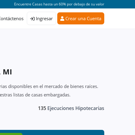
Encuentre Casas hasta un 60% por debajo de su valor
Contáctenos
Ingresar
Crear una Cuenta
, MI
rias disponibles en el mercado de bienes raíces.
estras listas de casas embargadas.
135
Ejecuciones Hipotecarias