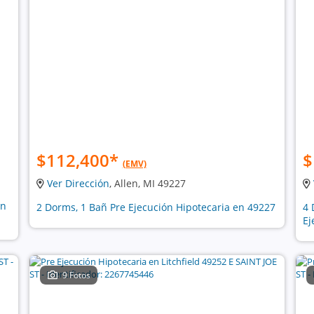
$112,400
*
$
(EMV)
Ver Dirección
, Allen, MI 49227
ón
2 Dorms, 1 Bañ Pre Ejecución Hipotecaria en 49227
4 
Ej
9 Fotos