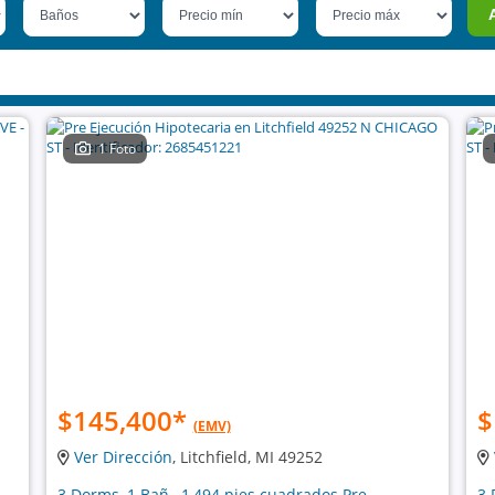
1 Foto
$145,400
*
$
(EMV)
Ver Dirección
, Litchfield, MI 49252
3 Dorms, 1 Bañ , 1,494 pies cuadrados Pre
3 