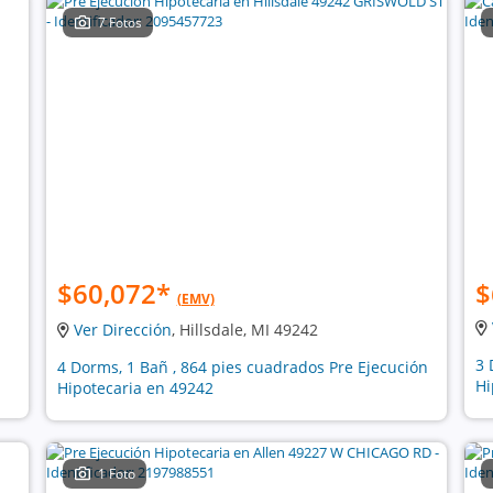
7 Fotos
$60,072
*
$
(EMV)
Ver Dirección
, Hillsdale, MI 49242
3 
4 Dorms, 1 Bañ , 864 pies cuadrados Pre Ejecución
Hi
Hipotecaria en 49242
1 Foto