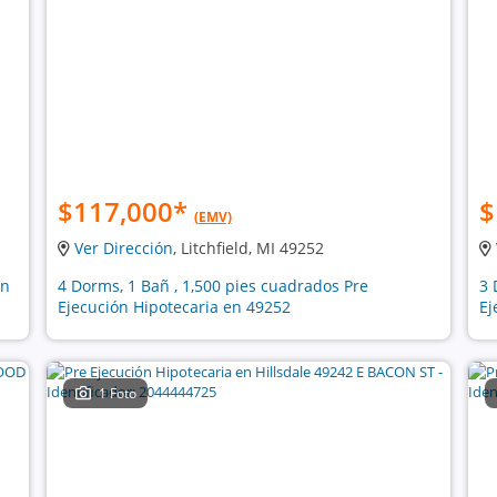
$117,000
*
$
(EMV)
Ver Dirección
, Litchfield, MI 49252
ón
4 Dorms, 1 Bañ , 1,500 pies cuadrados Pre
3 
Ejecución Hipotecaria en 49252
Ej
1 Foto