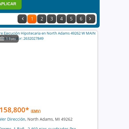
APLICAR
1
2
3
4
5
6
1 Foto
158,800
*
(EMV)
Ver Dirección
, North Adams, MI 49262
Dorms, 1 Bañ , 2,460 pies cuadrados Pre