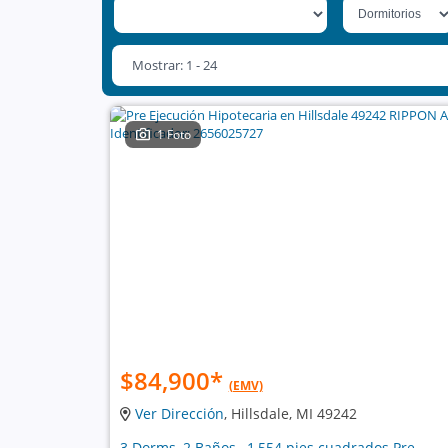
Mostrar: 1 - 24
1 Foto
$84,900
*
(EMV)
Ver Dirección
, Hillsdale, MI 49242
3 Dorms, 2 Baños , 1,554 pies cuadrados Pre