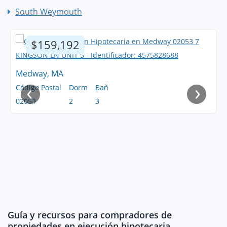
South Weymouth
$159,192
Medway, MA
‹
›
Código Postal
Dorm
Bañ
02053
2
3
Guía y recursos para compradores de
propiedades en ejecución hipotecaria