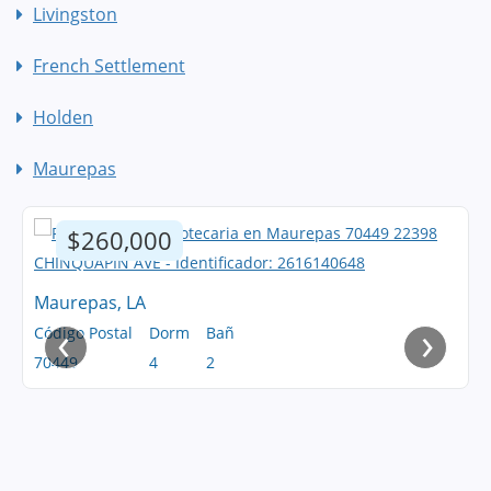
Livingston
French Settlement
Holden
Maurepas
$260,000
Maurepas, LA
‹
›
Código Postal
Dorm
Bañ
70449
4
2