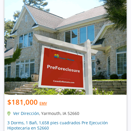
$181,000
EMV
Ver Dirección
, Yarmouth, IA 52660
3 Dorms, 1 Bañ, 1,658 pies cuadrados Pre Ejecución
Hipotecaria en 52660