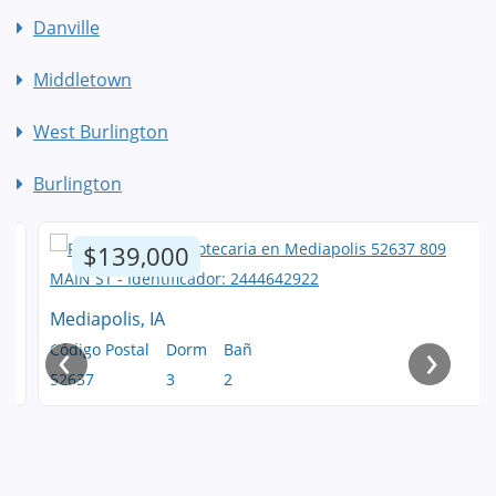
Danville
Middletown
West Burlington
Burlington
$139,000
Mediapolis, IA
‹
›
Código Postal
Dorm
Bañ
52637
3
2