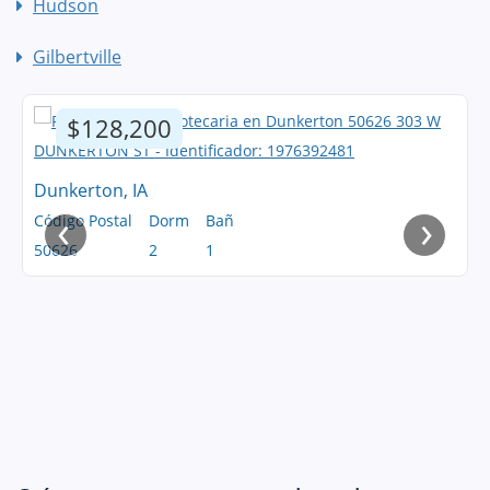
Hudson
Gilbertville
$128,200
Dunkerton, IA
‹
›
Código Postal
Dorm
Bañ
50626
2
1