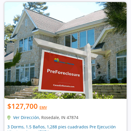
$127,700
EMV
Ver Dirección
, Rosedale, IN 47874
3 Dorms, 1.5 Baños, 1,288 pies cuadrados Pre Ejecución