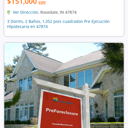
$151,000
EMV
Ver Dirección
, Rosedale, IN 47874
3 Dorms, 2 Baños, 1,352 pies cuadrados Pre Ejecución
Hipotecaria en 47874