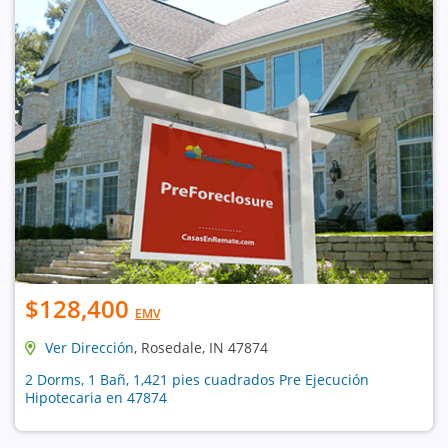
$128,400
EMV
Ver Dirección
, Rosedale, IN 47874
2 Dorms, 1 Bañ, 1,421 pies cuadrados Pre Ejecución
Hipotecaria en 47874