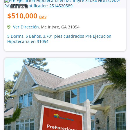
11
$510,000
EMV
Ver Dirección
, Mc Intyre, GA 31054
5 Dorms, 5 Baños, 3,701 pies cuadrados Pre Ejecución
Hipotecaria en 31054