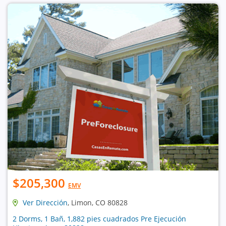
$205,300
EMV
Ver Dirección
, Limon, CO 80828
2 Dorms, 1 Bañ, 1,882 pies cuadrados Pre Ejecución