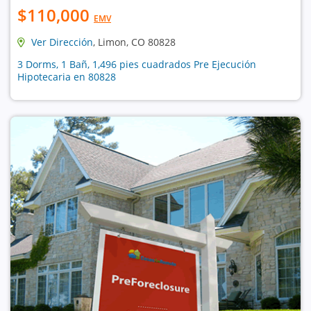
$110,000
EMV
Ver Dirección
, Limon, CO 80828
3 Dorms, 1 Bañ, 1,496 pies cuadrados Pre Ejecución
Hipotecaria en 80828