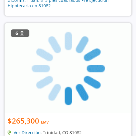
2 Dorms, 1 Bañ, 813 pies cuadrados Pre Ejecución
Hipotecaria en 81082
6
$265,300
EMV
Ver Dirección
, Trinidad, CO 81082