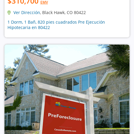
$310,700
EMV
Ver Dirección
, Black Hawk, CO 80422
1 Dorm, 1 Bañ, 820 pies cuadrados Pre Ejecución
Hipotecaria en 80422