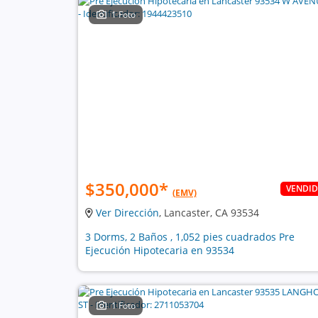
1 Foto
$350,000
*
VENDI
(EMV)
Ver Dirección
, Lancaster, CA 93534
3 Dorms, 2 Baños , 1,052 pies cuadrados Pre
Ejecución Hipotecaria en 93534
1 Foto