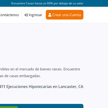
Encuentre Casas hasta un 60% por debajo de su valor
Contáctenos
Ingresar
Crear una Cuenta
nibles en el mercado de bienes raíces. Encuentre
stas de casas embargadas.
411
Ejecuciones Hipotecarias en Lancaster, CA