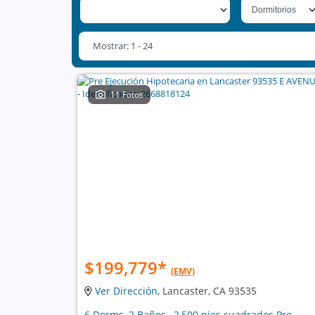
Mostrar: 1 - 24
11 Fotos
$199,779
*
(EMV)
Ver Dirección
, Lancaster, CA 93535
6 Dorms, 2 Baños , 2,500 pies cuadrados Pre