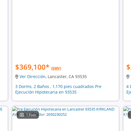
$369,100
*
$
(EMV)
Ver Dirección
, Lancaster, CA 93535
3 Dorms, 2 Baños , 1,170 pies cuadrados Pre
4 
Ejecución Hipotecaria en 93535
Ej
1 Foto