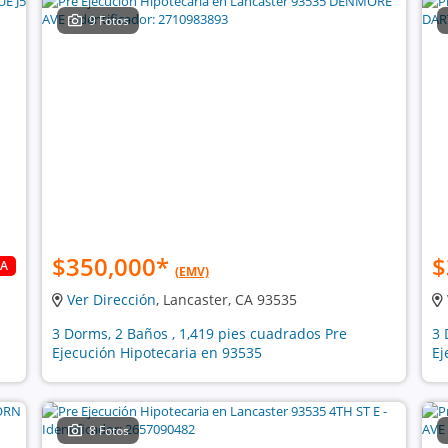
9 Fotos
$350,000
*
$
DA
(EMV)
Ver Dirección
, Lancaster, CA 93535
3 Dorms, 2 Baños , 1,419 pies cuadrados Pre
3 
Ejecución Hipotecaria en 93535
Ej
8 Fotos