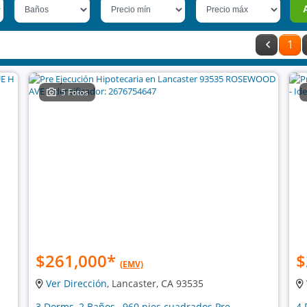
1
5 Fotos
$261,000
*
$
(EMV)
Ver Dirección
, Lancaster, CA 93535
3 Dorms, 2 Baños , 960 pies cuadrados Pre
4 