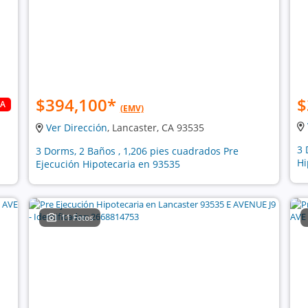
$394,100
*
$
DA
(EMV)
Ver Dirección
, Lancaster, CA 93535
3 
3 Dorms, 2 Baños , 1,206 pies cuadrados Pre
Hi
Ejecución Hipotecaria en 93535
11 Fotos