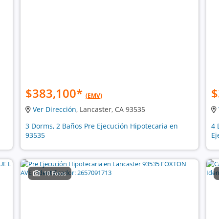
$383,100
*
$
(EMV)
Ver Dirección
, Lancaster, CA 93535
3 Dorms, 2 Baños Pre Ejecución Hipotecaria en
4 
93535
Ej
10 Fotos