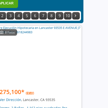
APLICAR
2
3
4
5
6
7
8
9
10
8 Fotos
275,100
*
(EMV)
Ver Dirección
, Lancaster, CA 93535
Dorms, 2 Baños , 1,162 pies cuadrados Pre