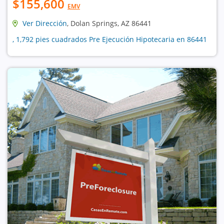
$155,600
EMV
Ver Dirección
, Dolan Springs, AZ 86441
, 1,792 pies cuadrados Pre Ejecución Hipotecaria en 86441