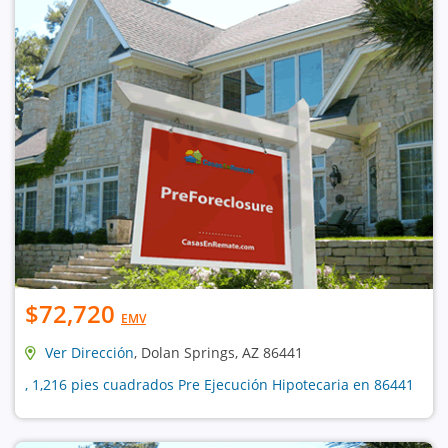
$72,720
EMV
Ver Dirección
, Dolan Springs, AZ 86441
, 1,216 pies cuadrados Pre Ejecución Hipotecaria en 86441