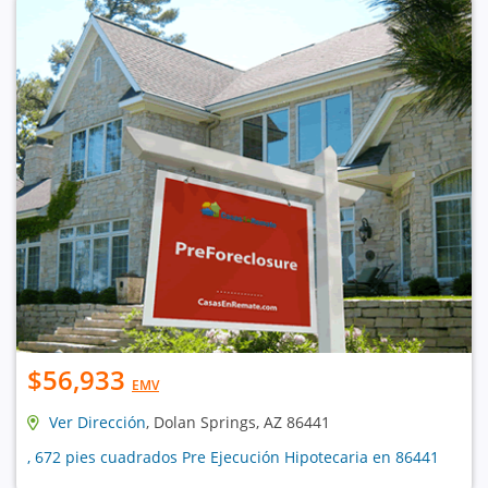
$56,933
EMV
Ver Dirección
, Dolan Springs, AZ 86441
, 672 pies cuadrados Pre Ejecución Hipotecaria en 86441