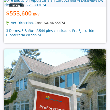
7
$553,600
EMV
Ver Dirección
, Cordova, AK 99574
3 Dorms, 3 Baños, 2,544 pies cuadrados Pre Ejecución
Hipotecaria en 99574