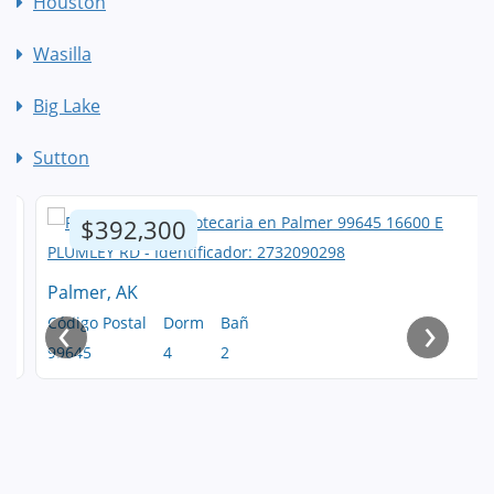
Houston
Wasilla
Big Lake
Sutton
$392,300
Palmer, AK
‹
›
Código Postal
Dorm
Bañ
99645
4
2