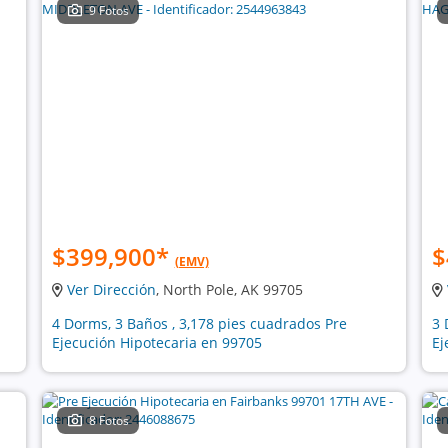
9 Fotos
$399,900
*
$
(EMV)
Ver Dirección
, North Pole, AK 99705
4 Dorms, 3 Baños , 3,178 pies cuadrados Pre
3 
Ejecución Hipotecaria en 99705
Ej
8 Fotos