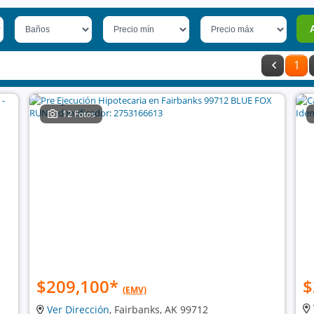
1
12 Fotos
$209,100
*
$
(EMV)
Ver Dirección
, Fairbanks, AK 99712