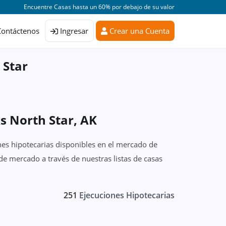
Encuentre Casas hasta un 60% por debajo de su valor
Contáctenos
Ingresar
Crear una Cuenta
 Star
s North Star, AK
nes hipotecarias disponibles en el mercado de
de mercado a través de nuestras listas de casas
251
Ejecuciones Hipotecarias