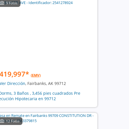
9 Fotos
419,997
*
(EMV)
Ver Dirección
, Fairbanks, AK 99712
Dorms, 3 Baños , 3,456 pies cuadrados Pre
ecución Hipotecaria en 99712
12 Fotos