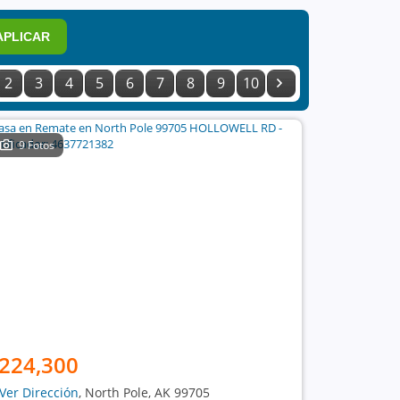
APLICAR
2
3
4
5
6
7
8
9
10
9 Fotos
224,300
Ver Dirección
, North Pole, AK 99705