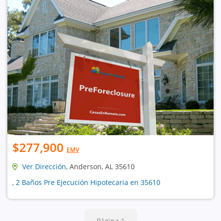
$277,900
EMV
Ver Dirección
, Anderson, AL 35610
, 2 Baños Pre Ejecución Hipotecaria en 35610
Página 1