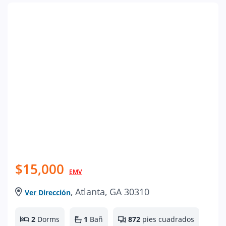
$15,000
EMV
, Atlanta, GA 30310
Ver Dirección
2
Dorms
1
Bañ
872
pies cuadrados