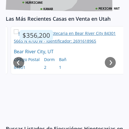
Las Más Recientes Casas en Venta en Utah
$356,200
Bear River City, UT
‹
›
Código Postal
Dorm
Bañ
84301
2
1
Buscar Listados de Ejecuciónes Hipotecarias en