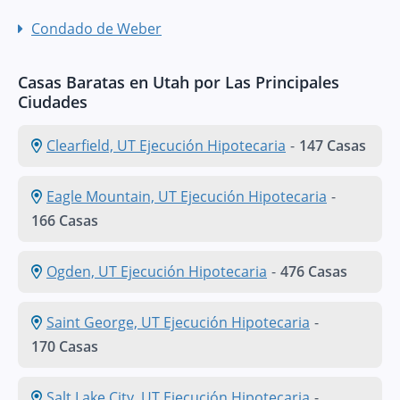
Condado de Weber
Casas Baratas en Utah por Las Principales
Ciudades
Clearfield, UT Ejecución Hipotecaria
-
147 Casas
Eagle Mountain, UT Ejecución Hipotecaria
-
166 Casas
Ogden, UT Ejecución Hipotecaria
-
476 Casas
Saint George, UT Ejecución Hipotecaria
-
170 Casas
Salt Lake City, UT Ejecución Hipotecaria
-