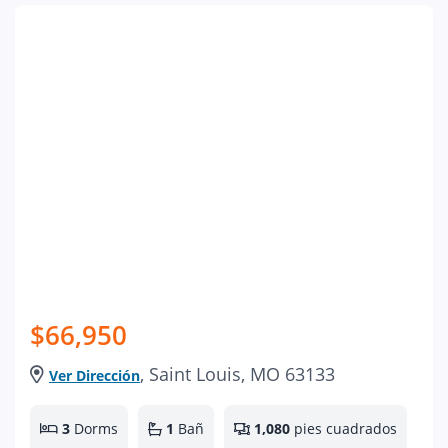
$66,950
, Saint Louis, MO 63133
Ver Dirección
3
Dorms
1
Bañ
1,080
pies cuadrados