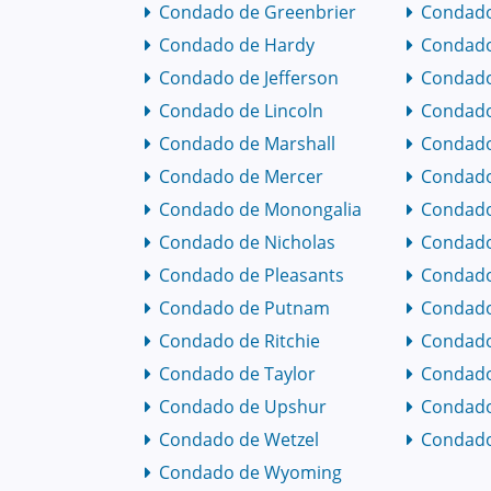
Condado de Greenbrier
Condado
Condado de Hardy
Condado
Condado de Jefferson
Condad
Condado de Lincoln
Condado
Condado de Marshall
Condad
Condado de Mercer
Condado
Condado de Monongalia
Condad
Condado de Nicholas
Condado
Condado de Pleasants
Condado
Condado de Putnam
Condado
Condado de Ritchie
Condado
Condado de Taylor
Condado
Condado de Upshur
Condad
Condado de Wetzel
Condado
Condado de Wyoming