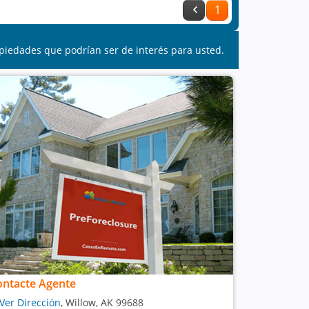
1
piedades que podrían ser de interés para usted.
ontacte Agente
Ver Dirección
, Willow, AK 99688