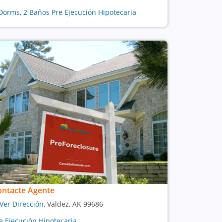
Dorms, 2 Baños Pre Ejecución Hipotecaria
ontacte Agente
Ver Dirección
, Valdez, AK 99686
e Ejecución Hipotecaria