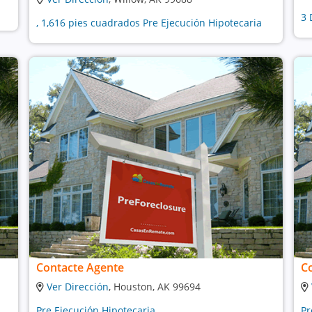
3 
, 1,616 pies cuadrados Pre Ejecución Hipotecaria
Contacte Agente
C
Ver Dirección
, Houston, AK 99694
Pre Ejecución Hipotecaria
Pr