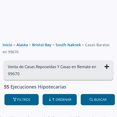
Inicio
>
Alaska
>
Bristol Bay
>
South Naknek
>
Casas Baratas
en 99670
Venta de Casas Reposeídas Y Casas en Remate en
99670
55
Ejecuciones Hipotecarias
FILTROS
ORDENAR
BUSCAR