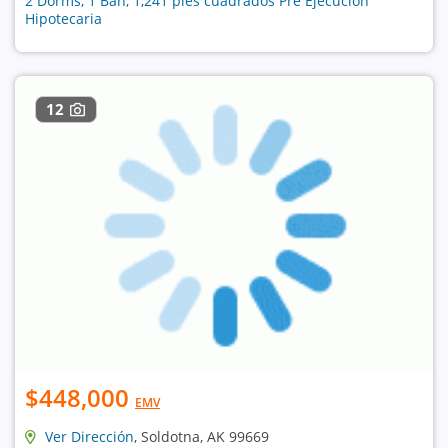
2 Dorms, 1 Bañ, 1,241 pies cuadrados Pre Ejecución
Hipotecaria
12
$448,000
EMV
Ver Dirección
, Soldotna, AK 99669