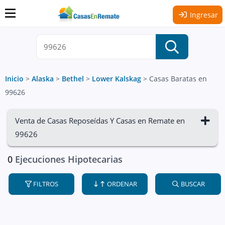
Ingresar
Inicio
>
Alaska
>
Bethel
>
Lower Kalskag
>
Casas Baratas en
99626
Venta de Casas Reposeídas Y Casas en Remate en
99626
0
Ejecuciones Hipotecarias
FILTROS
ORDENAR
BUSCAR