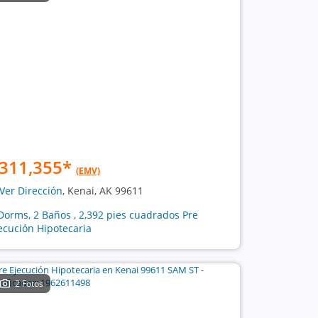
311,355
*
(EMV)
Ver Dirección
, Kenai, AK 99611
Dorms, 2 Baños , 2,392 pies cuadrados Pre
ecución Hipotecaria
2 Fotos