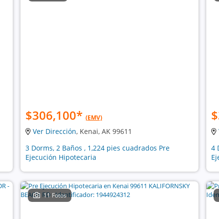
$306,100
*
$
(EMV)
Ver Dirección
, Kenai, AK 99611
3 Dorms, 2 Baños , 1,224 pies cuadrados Pre
4 
Ejecución Hipotecaria
Ej
11 Fotos