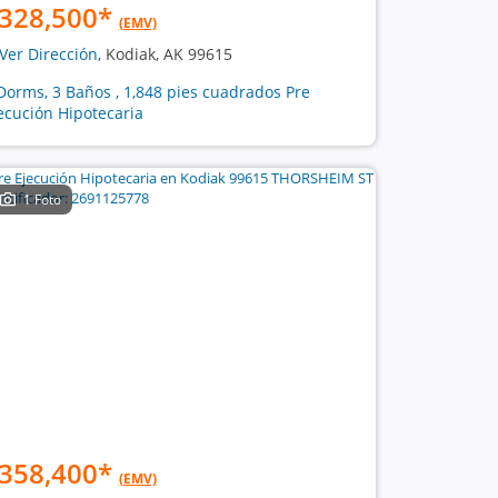
328,500
*
(EMV)
Ver Dirección
, Kodiak, AK 99615
Dorms, 3 Baños , 1,848 pies cuadrados Pre
ecución Hipotecaria
1 Foto
358,400
*
(EMV)