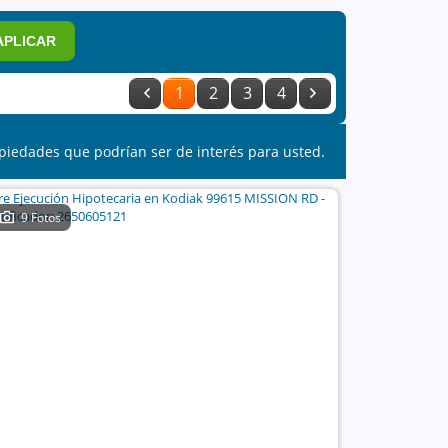
APLICAR
1
2
3
4
piedades que podrían ser de interés para usted.
9 Fotos