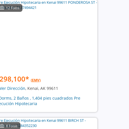
12 Fotos
298,100
*
(EMV)
Ver Dirección
, Kenai, AK 99611
Dorms, 2 Baños , 1,404 pies cuadrados Pre
ecución Hipotecaria
8 Fotos