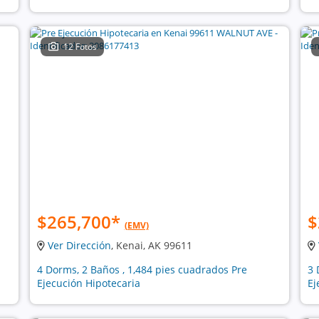
12 Fotos
$265,700
*
$
(EMV)
Ver Dirección
, Kenai, AK 99611
4 Dorms, 2 Baños , 1,484 pies cuadrados Pre
3 
Ejecución Hipotecaria
Ej