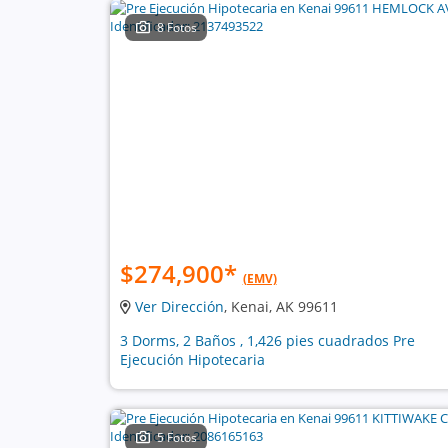
8 Fotos
$274,900
*
(EMV)
Ver Dirección
, Kenai, AK 99611
3 Dorms, 2 Baños , 1,426 pies cuadrados Pre
Ejecución Hipotecaria
5 Fotos