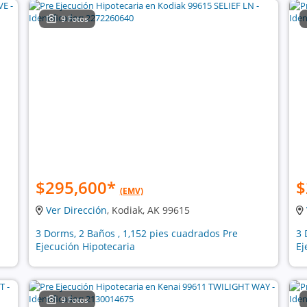
9 Fotos
$295,600
*
$
(EMV)
Ver Dirección
, Kodiak, AK 99615
3 Dorms, 2 Baños , 1,152 pies cuadrados Pre
3 
Ejecución Hipotecaria
Ej
9 Fotos