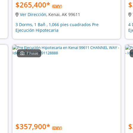
$265,400
*
$
(EMV)
Ver Dirección
, Kenai, AK 99611
3 Dorms, 1 Bañ , 1,066 pies cuadrados Pre
4 
Ejecución Hipotecaria
Ej
7 Fotos
$357,900
*
$
(EMV)