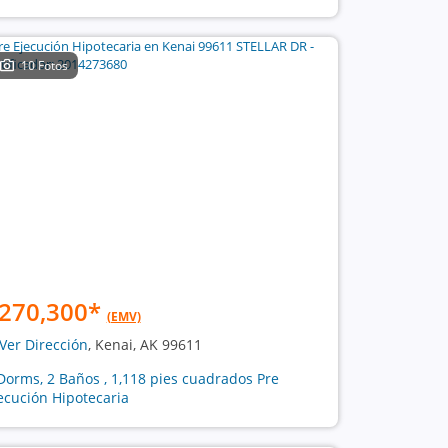
10 Fotos
270,300
*
(EMV)
Ver Dirección
, Kenai, AK 99611
Dorms, 2 Baños , 1,118 pies cuadrados Pre
ecución Hipotecaria