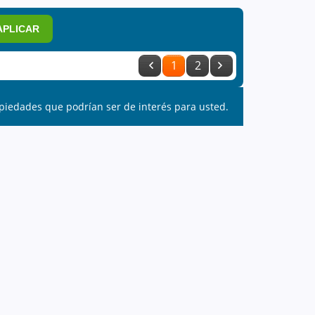
APLICAR
1
2
piedades que podrían ser de interés para usted.