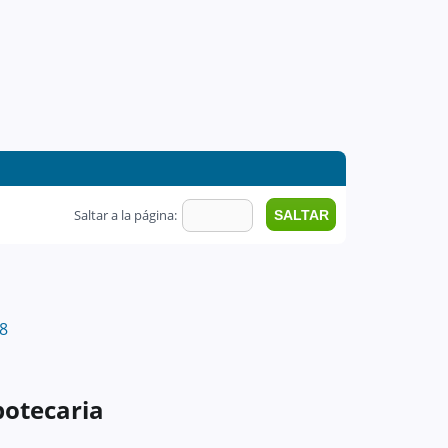
Saltar a la página:
8
potecaria