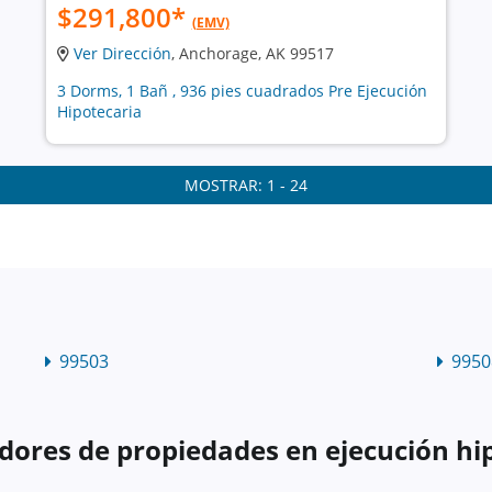
$291,800
*
(EMV)
Ver Dirección
, Anchorage, AK 99517
3 Dorms, 1 Bañ , 936 pies cuadrados Pre Ejecución
Hipotecaria
MOSTRAR: 1 - 24
99503
9950
dores de propiedades en ejecución hi