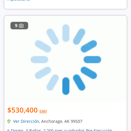
9
$530,400
EMV
Ver Dirección
, Anchorage, AK 99507
6 Dorms, 3 Baños, 2,200 pies cuadrados Pre Ejecución