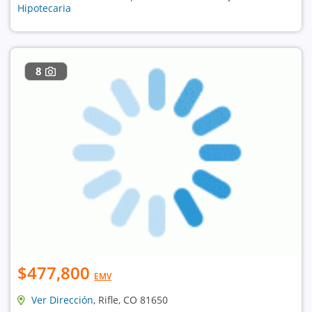
Hipotecaria
8
$477,800
EMV
Ver Dirección
, Rifle, CO 81650