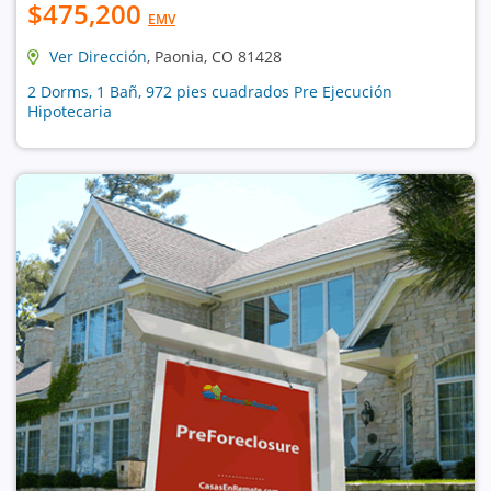
$475,200
EMV
Ver Dirección
, Paonia, CO 81428
2 Dorms, 1 Bañ, 972 pies cuadrados Pre Ejecución
Hipotecaria