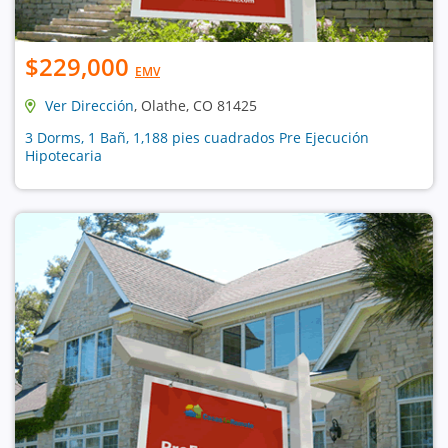
$229,000
EMV
Ver Dirección
, Olathe, CO 81425
3 Dorms, 1 Bañ, 1,188 pies cuadrados Pre Ejecución
Hipotecaria