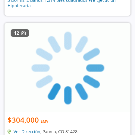
3 Dorms, 2 Baños, 1,514 pies cuadrados Pre Ejecución
Hipotecaria
12
$304,000
EMV
Ver Dirección
, Paonia, CO 81428