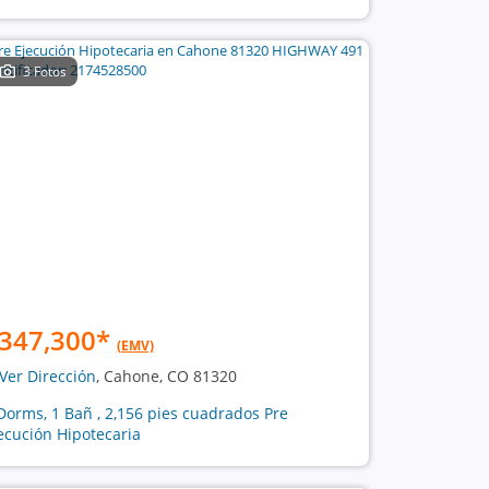
3 Fotos
347,300
*
(EMV)
Ver Dirección
, Cahone, CO 81320
Dorms, 1 Bañ , 2,156 pies cuadrados Pre
ecución Hipotecaria