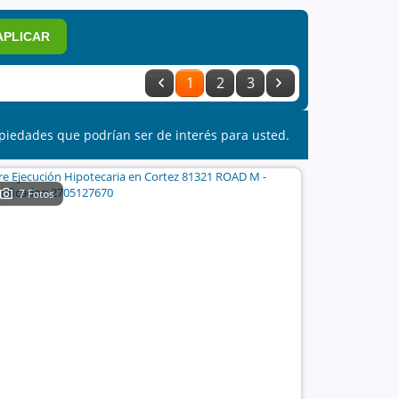
APLICAR
1
2
3
piedades que podrían ser de interés para usted.
7 Fotos