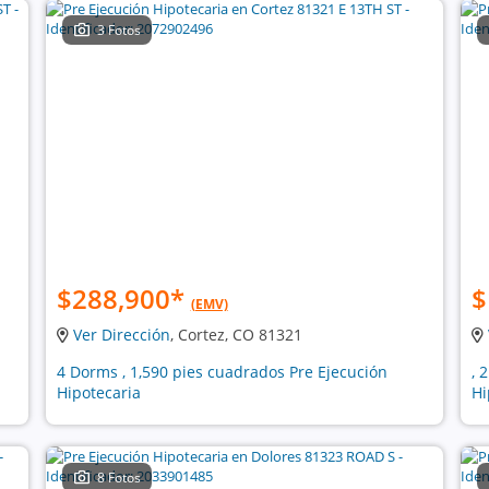
3 Fotos
$288,900
*
$
(EMV)
Ver Dirección
, Cortez, CO 81321
4 Dorms , 1,590 pies cuadrados Pre Ejecución
, 
Hipotecaria
Hi
8 Fotos