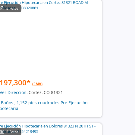
3 Fotos
197,300
*
(EMV)
Ver Dirección
, Cortez, CO 81321
2 Baños , 1,152 pies cuadrados Pre Ejecución
potecaria
2 Fotos