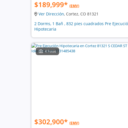
$189,999
*
(EMV)
Ver Dirección
, Cortez, CO 81321
2 Dorms, 1 Bañ , 832 pies cuadrados Pre Ejecuci
Hipotecaria
4 Fotos
$302,900
*
(EMV)