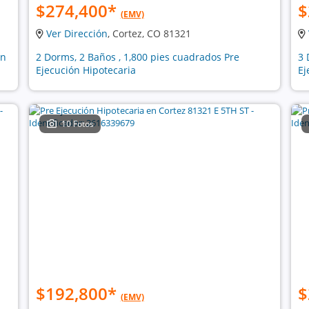
$274,400
*
$
(EMV)
Ver Dirección
, Cortez, CO 81321
ón
2 Dorms, 2 Baños , 1,800 pies cuadrados Pre
3 
Ejecución Hipotecaria
Ej
10 Fotos
$192,800
*
$
(EMV)