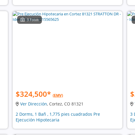
3 Fotos
$324,500
*
$
(EMV)
Ver Dirección
, Cortez, CO 81321
2 Dorms, 1 Bañ , 1,775 pies cuadrados Pre
3 
Ejecución Hipotecaria
Ej