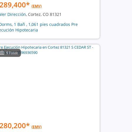
289,400
*
(EMV)
Ver Dirección
, Cortez, CO 81321
Dorms, 1 Bañ , 1,061 pies cuadrados Pre
ecución Hipotecaria
9 Fotos
280,200
*
(EMV)