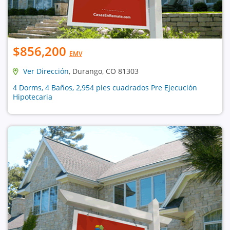
$856,200
EMV
Ver Dirección
, Durango, CO 81303
4 Dorms, 4 Baños, 2,954 pies cuadrados Pre Ejecución
Hipotecaria