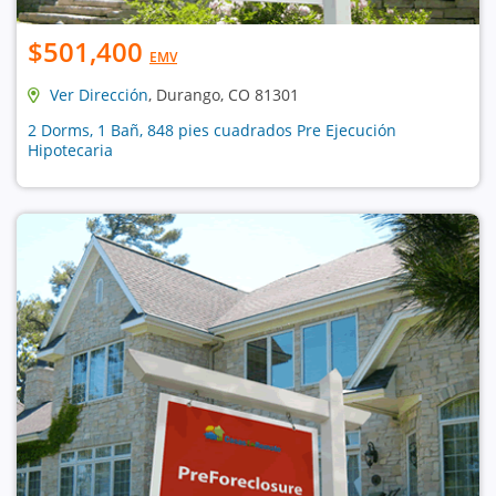
$501,400
EMV
Ver Dirección
, Durango, CO 81301
2 Dorms, 1 Bañ, 848 pies cuadrados Pre Ejecución
Hipotecaria