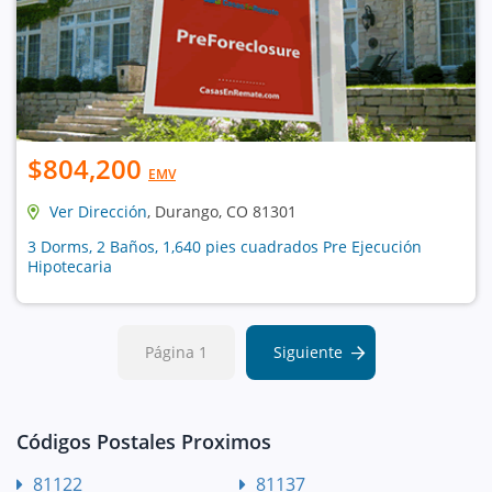
$804,200
EMV
Ver Dirección
, Durango, CO 81301
3 Dorms, 2 Baños, 1,640 pies cuadrados Pre Ejecución
Hipotecaria
Página 1
Siguiente
Códigos Postales Proximos
81122
81137