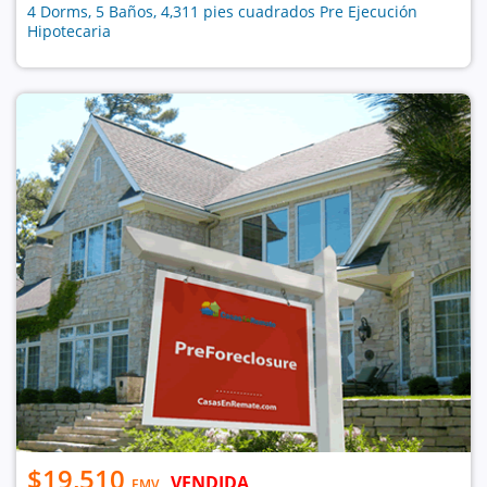
4 Dorms, 5 Baños, 4,311 pies cuadrados Pre Ejecución
Hipotecaria
$19,510
VENDIDA
EMV