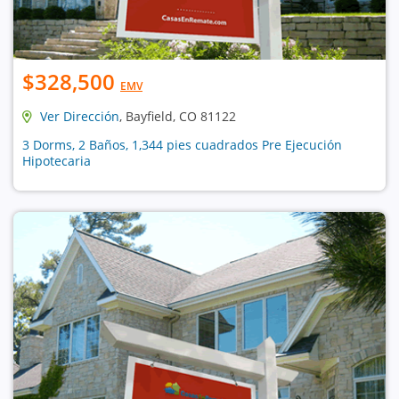
$328,500
EMV
Ver Dirección
, Bayfield, CO 81122
3 Dorms, 2 Baños, 1,344 pies cuadrados Pre Ejecución
Hipotecaria