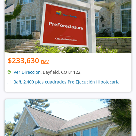
$233,630
EMV
Ver Dirección
, Bayfield, CO 81122
, 1 Bañ, 2,400 pies cuadrados Pre Ejecución Hipotecaria