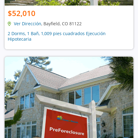
$52,010
Ver Dirección
, Bayfield, CO 81122
2 Dorms, 1 Bañ, 1,009 pies cuadrados Ejecución
Hipotecaria