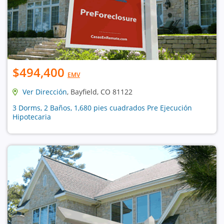
$494,400
EMV
Ver Dirección
, Bayfield, CO 81122
3 Dorms, 2 Baños, 1,680 pies cuadrados Pre Ejecución
Hipotecaria