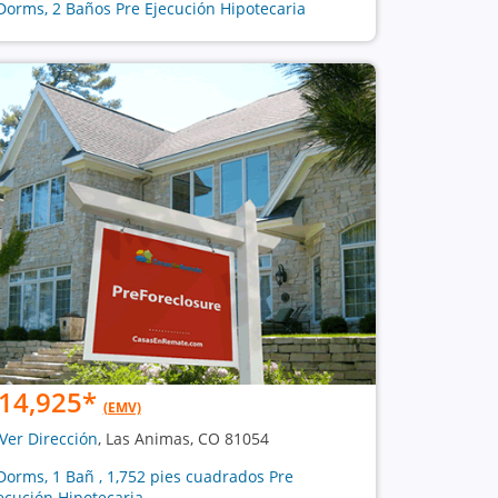
Dorms, 2 Baños Pre Ejecución Hipotecaria
14,925
*
(EMV)
Ver Dirección
, Las Animas, CO 81054
Dorms, 1 Bañ , 1,752 pies cuadrados Pre
ecución Hipotecaria