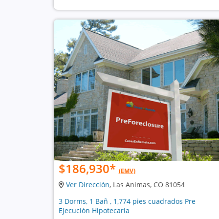
$186,930
*
(EMV)
Ver Dirección
, Las Animas, CO 81054
3 Dorms, 1 Bañ , 1,774 pies cuadrados Pre
Ejecución Hipotecaria