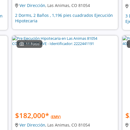
Ver Dirección
, Las Animas, CO 81054
2 Dorms, 2 Baños , 1,196 pies cuadrados Ejecución
ón
3 
Hipotecaria
Ej
11 Fotos
$182,000
*
$
(EMV)
Ver Dirección
, Las Animas, CO 81054