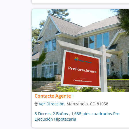
Contacte Agente
Ver Dirección
, Manzanola, CO 81058
3 Dorms, 2 Baños , 1,688 pies cuadrados Pre
Ejecución Hipotecaria