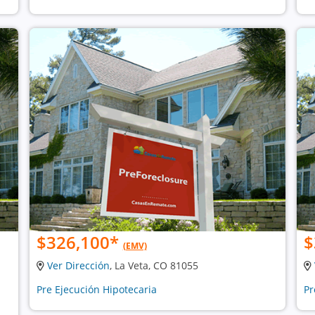
$326,100
*
$
(EMV)
Ver Dirección
, La Veta, CO 81055
Pre Ejecución Hipotecaria
Pr