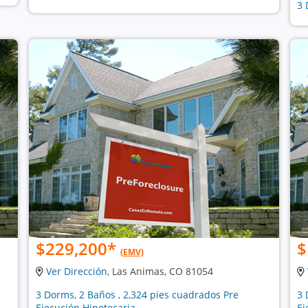
3 
$229,200
*
$
(EMV)
Ver Dirección
, Las Animas, CO 81054
3 Dorms, 2 Baños , 2,324 pies cuadrados Pre
3 
Ejecución Hipotecaria
Ej