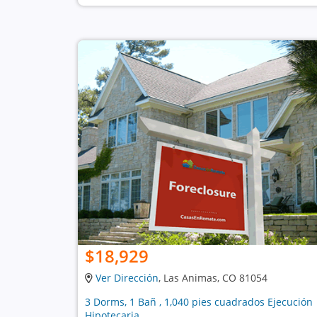
$18,929
Ver Dirección
, Las Animas, CO 81054
3 Dorms, 1 Bañ , 1,040 pies cuadrados Ejecución
Hipotecaria