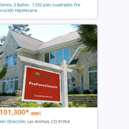
Dorms, 3 Baños , 1,332 pies cuadrados Pre
ecución Hipotecaria
101,300
*
(EMV)
Ver Dirección
, Las Animas, CO 81054