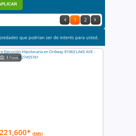
APLICAR
1
2
piedades que podrían ser de interés para usted.
8 Fotos
221,600
*
(EMV)