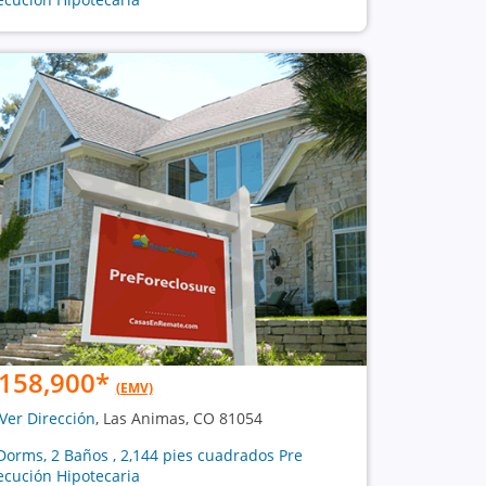
158,900
*
(EMV)
Ver Dirección
, Las Animas, CO 81054
Dorms, 2 Baños , 2,144 pies cuadrados Pre
ecución Hipotecaria