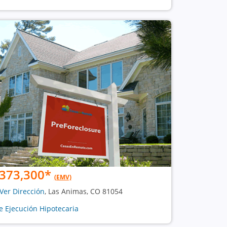
373,300
*
(EMV)
Ver Dirección
, Las Animas, CO 81054
e Ejecución Hipotecaria