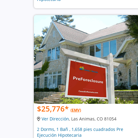
$25,776
*
(EMV)
Ver Dirección
, Las Animas, CO 81054
2 Dorms, 1 Bañ , 1,658 pies cuadrados Pre
Ejecución Hipotecaria