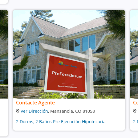
Contacte Agente
C
Ver Dirección
, Manzanola, CO 81058
2 Dorms, 2 Baños Pre Ejecución Hipotecaria
2 