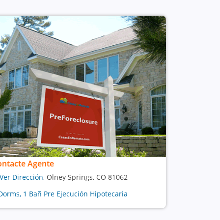
ontacte Agente
Ver Dirección
, Olney Springs, CO 81062
Dorms, 1 Bañ Pre Ejecución Hipotecaria