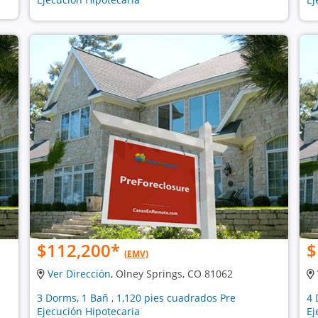
$112,200
*
$
(EMV)
Ver Dirección
, Olney Springs, CO 81062
3 Dorms, 1 Bañ , 1,120 pies cuadrados Pre
4 
Ejecución Hipotecaria
Ej