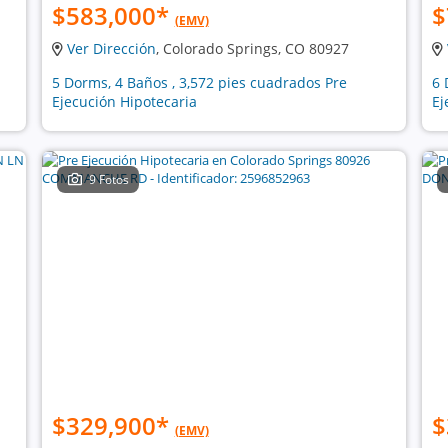
$583,000
*
$
(EMV)
Ver Dirección
, Colorado Springs, CO 80927
5 Dorms, 4 Baños , 3,572 pies cuadrados Pre
6 
Ejecución Hipotecaria
Ej
9 Fotos
$329,900
*
$
(EMV)