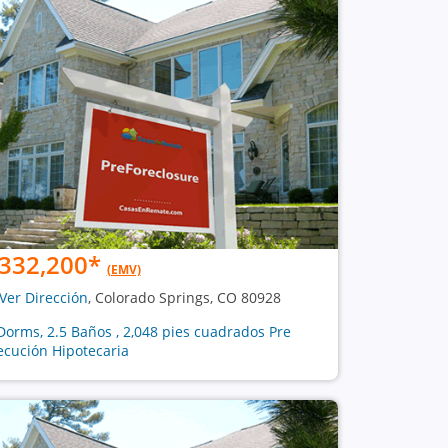
332,200
*
(EMV)
Ver Dirección
, Colorado Springs, CO 80928
Dorms, 2.5 Baños , 2,048 pies cuadrados Pre
ecución Hipotecaria