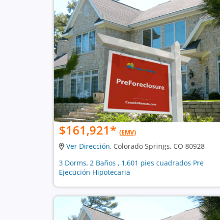
$161,921
*
(EMV)
Ver Dirección
, Colorado Springs, CO 80928
3 Dorms, 2 Baños , 1,601 pies cuadrados Pre
Ejecución Hipotecaria