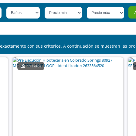
exactamente con sus criterios. A continuación se muestran las pro
11 Fotos