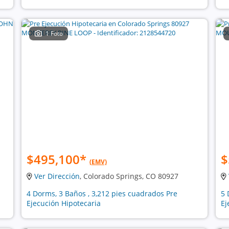
1 Foto
$495,100
*
$
(EMV)
Ver Dirección
, Colorado Springs, CO 80927
4 Dorms, 3 Baños , 3,212 pies cuadrados Pre
5 
Ejecución Hipotecaria
Ej