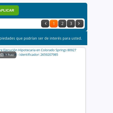
APLICAR
1
2
3
piedades que podrían ser de interés para usted.
1 Foto