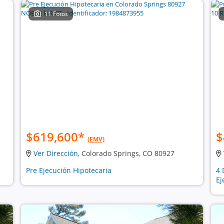
11 Fotos
$619,600
*
$
(EMV)
Ver Dirección
, Colorado Springs, CO 80927
Pre Ejecución Hipotecaria
4 
Ej