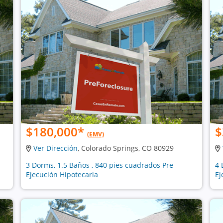
$180,000
*
$
(EMV)
Ver Dirección
, Colorado Springs, CO 80929
3 Dorms, 1.5 Baños , 840 pies cuadrados Pre
4 
Ejecución Hipotecaria
Ej