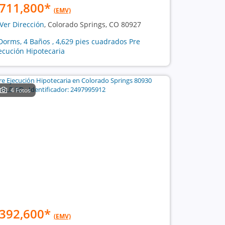
711,800
*
(EMV)
Ver Dirección
, Colorado Springs, CO 80927
Dorms, 4 Baños , 4,629 pies cuadrados Pre
ecución Hipotecaria
4 Fotos
392,600
*
(EMV)