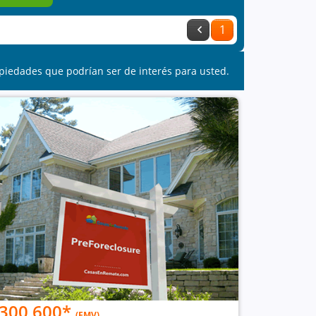
1
piedades que podrían ser de interés para usted.
300,600
*
(EMV)