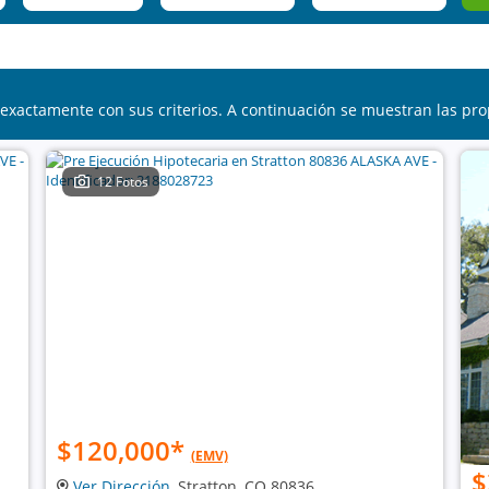
exactamente con sus criterios. A continuación se muestran las pro
12 Fotos
$120,000
*
(EMV)
$
Ver Dirección
, Stratton, CO 80836