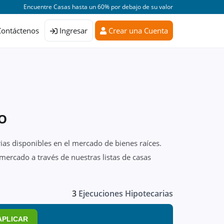
Encuentre Casas hasta un 60% por debajo de su valor
Contáctenos
Ingresar
Crear una Cuenta
CO
ias disponibles en el mercado de bienes raíces.
ercado a través de nuestras listas de casas
3
Ejecuciones Hipotecarias
APLICAR