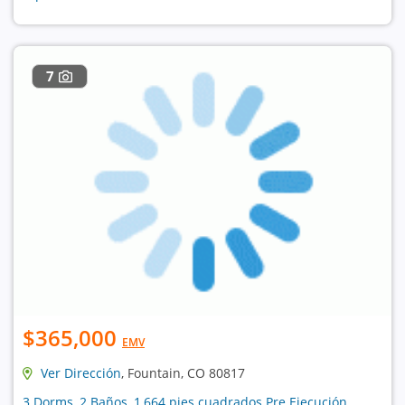
7
$365,000
EMV
Ver Dirección
, Fountain, CO 80817
3 Dorms, 2 Baños, 1,664 pies cuadrados Pre Ejecución