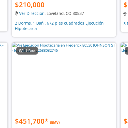
$210,000
$
Ver Dirección
, Loveland, CO 80537
2 Dorms, 1 Bañ , 672 pies cuadrados Ejecución
3 
Hipotecaria
1 Foto
$451,700
*
$
(EMV)