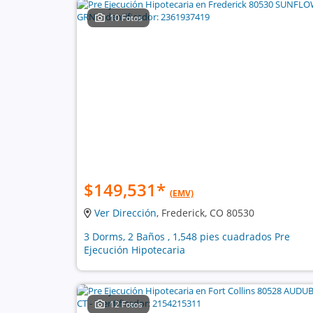
10 Fotos
$149,531
*
(EMV)
Ver Dirección
, Frederick, CO 80530
3 Dorms, 2 Baños , 1,548 pies cuadrados Pre
Ejecución Hipotecaria
12 Fotos