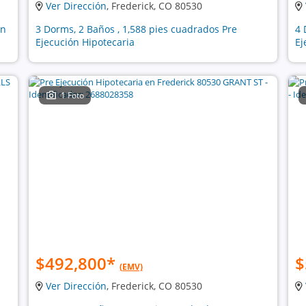
Ver Dirección
, Frederick, CO 80530
ón
3 Dorms, 2 Baños , 1,588 pies cuadrados Pre
4 
Ejecución Hipotecaria
Ej
1 Foto
$492,800
*
$
(EMV)
Ver Dirección
, Frederick, CO 80530