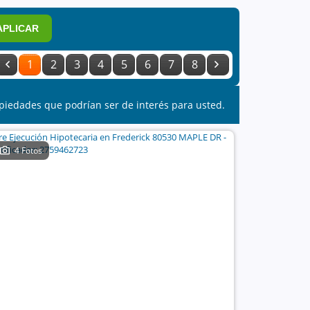
APLICAR
1
2
3
4
5
6
7
8
piedades que podrían ser de interés para usted.
4 Fotos