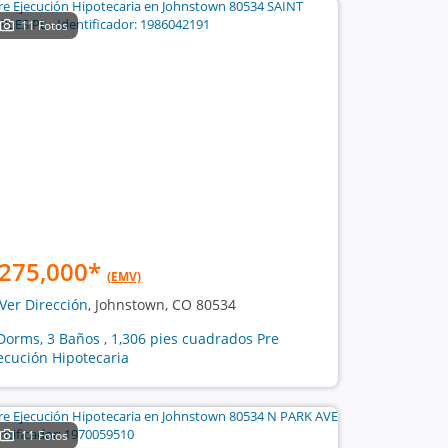
11 Fotos
275,000
*
(EMV)
Ver Dirección
, Johnstown, CO 80534
Dorms, 3 Baños , 1,306 pies cuadrados Pre
ecución Hipotecaria
11 Fotos