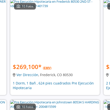
10 Fotos
$269,100
*
$
(EMV)
Ver Dirección
, Frederick, CO 80530
1 Dorm, 1 Bañ , 624 pies cuadrados Pre Ejecución
2 
Hipotecaria
Ej
10 Fotos