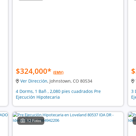
$324,000
*
$
(EMV)
Ver Dirección
, Johnstown, CO 80534
4 Dorms, 1 Bañ , 2,080 pies cuadrados Pre
3 
Ejecución Hipotecaria
Ej
12 Fotos