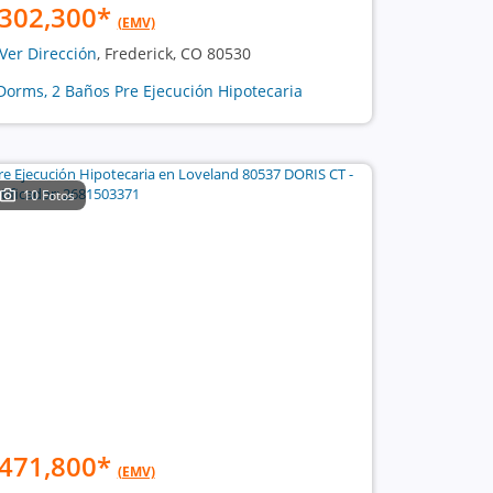
302,300
*
(EMV)
Ver Dirección
, Frederick, CO 80530
Dorms, 2 Baños Pre Ejecución Hipotecaria
10 Fotos
471,800
*
(EMV)