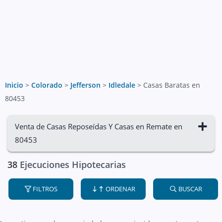
Inicio
>
Colorado
>
Jefferson
>
Idledale
>
Casas Baratas en
80453
Venta de Casas Reposeídas Y Casas en Remate en
80453
38
Ejecuciones Hipotecarias
FILTROS
ORDENAR
BUSCAR