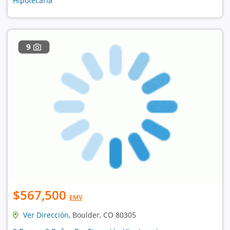
Hipotecaria
9
$567,500
EMV
Ver Dirección
, Boulder, CO 80305